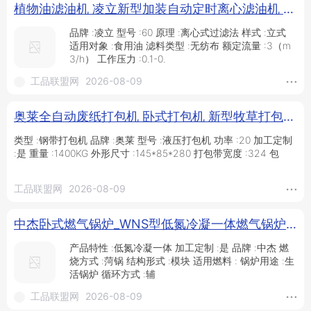
植物油滤油机 凌立新型加装自动定时离心滤油机 花生油滤油机_滤油机_过滤设备_机械设备_供应_工品联盟网
品牌 :凌立 型号 :60 原理 :离心式过滤法 样式 :立式
适用对象 :食用油 滤料类型 :无纺布 额定流量 :3（m
3/h） 工作压力 :0.1-0.
工品联盟网
2026-08-09
奥莱全自动废纸打包机 卧式打包机 新型牧草打包机 质量保证_供应产品_山东奥莱机械有限公司
类型 :钢带打包机 品牌 :奥莱 型号 :液压打包机 功率 :20 加工定制
:是 重量 :1400KG 外形尺寸 :145*85*280 打包带宽度 :324 包
工品联盟网
2026-08-09
中杰卧式燃气锅炉_WNS型低氮冷凝一体燃气锅炉_纺织厂2吨燃气锅炉厂家供应_燃气锅炉_锅炉及配件_机械设备_供应_工品联盟网
产品特性 :低氮冷凝一体 加工定制 :是 品牌 :中杰 燃
烧方式 :菏锅 结构形式 :模块 适用燃料 : 锅炉用途 :生
活锅炉 循环方式 :辅
工品联盟网
2026-08-09