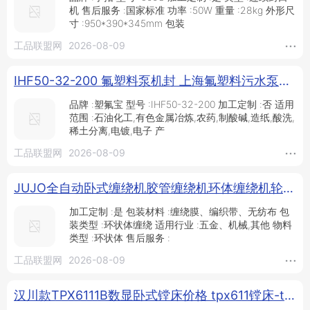
机 售后服务 :国家标准 功率 :50W 重量 :28kg 外形尺
寸 :950*390*345mm 包装
工品联盟网
2026-08-09
IHF50-32-200 氟塑料泵机封 上海氟塑料污水泵配件厂 塑氟宝离心泵机封 耐酸碱化工泵 防腐四氟化工泵维修_供应产品_苏州塑氟宝泵阀有限公司
品牌 :塑氟宝 型号 :IHF50-32-200 加工定制 :否 适用
范围 :石油化工,有色金属冶炼,农药,制酸碱,造纸,酸洗,
稀土分离,电镀,电子 产
工品联盟网
2026-08-09
JUJO全自动卧式缠绕机胶管缠绕机环体缠绕机轮胎缠绕包装机WSC-150_供应产品_珠海巨久机械设备有限公司
加工定制 :是 包装材料 :缠绕膜、编织带、无纺布 包
装类型 :环状体缠绕 适用行业 :五金、机械,其他 物料
类型 :环状体 售后服务 :
工品联盟网
2026-08-09
汉川款TPX6111B数显卧式镗床价格 tpx611镗床-tpx611 镗铣床批发_供应产品_滕州鸿海精密机床有限公司