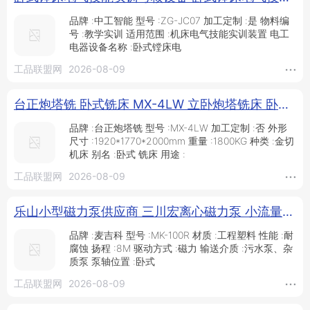
品牌 :中工智能 型号 :ZG-JC07 加工定制 :是 物料编
号 :教学实训 适用范围 :机床电气技能实训装置 电工
电器设备名称 :卧式镗床电
工品联盟网
2026-08-09
台正炮塔铣 卧式铣床 MX-4LW 立卧炮塔铣床 卧式铣床价格_供应产品_青岛台正精密机械有限公司
品牌 :台正炮塔铣 型号 :MX-4LW 加工定制 :否 外形
尺寸 :1920*1770*2000mm 重量 :1800KG 种类 :金切
机床 别名 :卧式 铣床 用途 :
工品联盟网
2026-08-09
乐山小型磁力泵供应商 三川宏离心磁力泵 小流量磁力泵制造商_供应产品_苏州麦吉科环保科技有限公司
品牌 :麦吉科 型号 :MK-100R 材质 :工程塑料 性能 :耐
腐蚀 扬程 :8M 驱动方式 :磁力 输送介质 :污水泵、杂
质泵 泵轴位置 :卧式
工品联盟网
2026-08-09