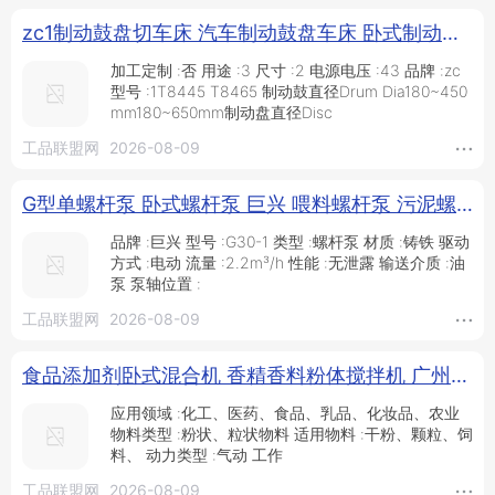
zc1制动鼓盘切车床 汽车制动鼓盘车床 卧式制动鼓盘车床_供应产品_山东智创重工科技有限公司
加工定制 :否 用途 :3 尺寸 :2 电源电压 :43 品牌 :zc
型号 :1T8445 T8465 制动鼓直径Drum Dia180~450
mm180~650mm制动盘直径Disc
工品联盟网
2026-08-09
G型单螺杆泵 卧式螺杆泵 巨兴 喂料螺杆泵 污泥螺杆泵 料斗式螺杆泵 化妆品厂用泵_供应产品_泊头市巨兴工业泵厂
品牌 :巨兴 型号 :G30-1 类型 :螺杆泵 材质 :铸铁 驱动
方式 :电动 流量 :2.2m³/h 性能 :无泄露 输送介质 :油
泵 泵轴位置 :
工品联盟网
2026-08-09
食品添加剂卧式混合机 香精香料粉体搅拌机 广州远杨_供应产品_广州远杨机械设备有限公司
应用领域 :化工、医药、食品、乳品、化妆品、农业
物料类型 :粉状、粒状物料 适用物料 :干粉、颗粒、饲
料、 动力类型 :气动 工作
工品联盟网
2026-08-09