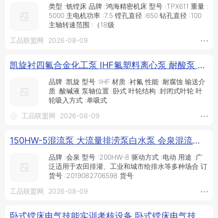
类型 :铣镗床 品牌 :鸿海精密机床 型号 :TPX611 重量 :
5000 主电机功率 :7.5 镗孔直径 :650 钻孔直径 :100
主轴转速范围 :（18级
工品联盟网
2026-08-09
凯旋衬四氟合金化工泵 IHF氟塑料离心泵 耐酸泵 卸酸泵厂家直销 专业耐腐_化工泵_泵类_五金工具_供应_工品联盟网
品牌 :凯旋 型号 :IHF 材质 :衬氟 性能 :耐腐蚀 输送介
质 :酸碱液 泵轴位置 :卧式 叶轮结构 :封闭式叶轮 叶
轮吸入方式 :单吸式
工品联盟网
2026-08-09
150HW-5混流泵 大流量排涝泵白水泵 会泉混流泵与离心泵_供应产品_河北会泉泵业有限公司
品牌 :会泉 型号 :200HW-8 驱动方式 :电动 用途 :广
泛适用于农田排灌、工业和城市给排水等多种场合 订
货号 :2019082706598 货号
工品联盟网
2026-08-09
卧式镗床电气技能实训考核设备 卧式镗床电气技能实训装置 卧式镗床电气技能综合实训台_供应产品_天津中工智能机器人有限公司