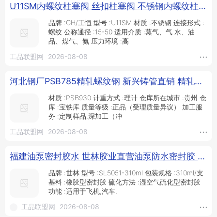
U11SM内螺纹柱塞阀 丝扣柱塞阀 不锈钢内螺纹柱塞阀 高温蒸汽锅炉柱塞阀_供应产品_工恒阀门（上海）有限公司
品牌 :GH/工恒 型号 :U11SM 材质 :不锈钢 连接形式 :
螺纹 公称通径 :15-50 适用介质 :蒸气、气 水、油
品、煤气、氨 压力环境 :高
工品联盟网
2026-08-08
河北钢厂PSB785精轧螺纹钢 新兴铸管直销 精轧螺母_供应产品_邯郸市雄宇紧固件制造有限公司
材质 :PSB930 计重方式 :理计 仓库所在城市 :贵州 仓
库 :宝铁库 质量等级 :正品（受理质量异议） 加工服
务 :定制样品,深加工（冲
工品联盟网
2026-08-08
福建油泵密封胶水 世林胶业直营油泵防水密封胶 耐油防水 螺纹法兰盘密封胶 耐300度密封胶-SL5051-310ml_油泵_泵类_五金工具_供应_工品联盟网
品牌 :世林 型号 :SL5051-310ml 包装规格 :310ml/支
基料 :橡胶型密封胶 硫化方法 :湿空气硫化型密封胶
功能 :适用于飞机,汽车,
工品联盟网
2026-08-08