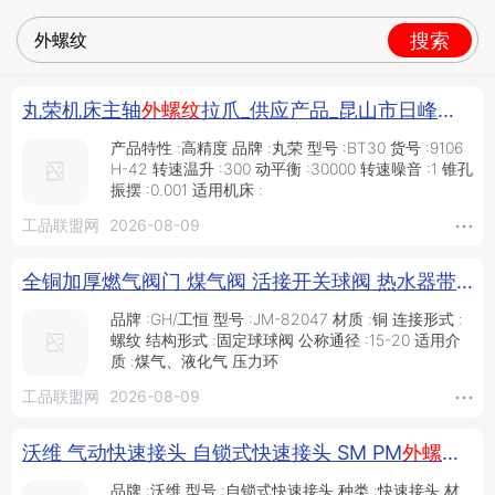
搜索
丸荣机床主轴
外螺纹
拉爪_供应产品_昆山市日峰商贸有限公司
产品特性 :高精度 品牌 :丸荣 型号 :BT30 货号 :9106
H-42 转速温升 :300 动平衡 :30000 转速噪音 :1 锥孔
振摆 :0.001 适用机床 :
工品联盟网
2026-08-09
全铜加厚燃气阀门 煤气阀 活接开关球阀 热水器带座球阀门 手动螺纹球阀 外丝尖嘴带底座燃气阀_供应产品_工恒阀门（上海）有限公司
品牌 :GH/工恒 型号 :JM-82047 材质 :铜 连接形式 :
螺纹 结构形式 :固定球球阀 公称通径 :15-20 适用介
质 :煤气、液化气 压力环
工品联盟网
2026-08-09
沃维 气动快速接头 自锁式快速接头 SM PM
外螺纹
气
品牌 :沃维 型号 :自锁式快速接头 种类 :快速接头 材