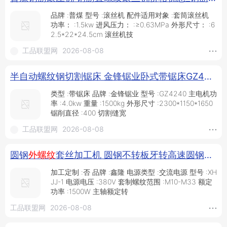
品牌 :普煤 型号 :滚丝机 配件适用对象 :套筒滚丝机
功率： :1.5kw 进风压力： :≥0.63MPa 外形尺寸： :6
2.5*22*24.5cm 滚丝机技
工品联盟网
2026-08-08
半自动螺纹钢切割锯床 金锋锯业卧式带锯床GZ4240钢筋切割带锯床_钢筋和预应力机械_工程建筑机械_机械设备_供应_工品联盟网
类型 :带锯床 品牌 :金锋锯业 型号 :GZ4240 主电机功
率 :4.0kw 重量 :1500kg 外形尺寸 :2300*1150*1650
锯削直径 :400 切割缝宽
工品联盟网
2026-08-08
圆钢
外螺纹
套丝加工机 圆钢不转板牙转高速圆钢车丝机 圆板牙高速圆钢套扣机现货销售_供应产品_济宁市任城区鑫隆工矿配件厂
加工定制 :否 品牌 :鑫隆 电源类型 :交流电源 型号 :XH
JJ-1 电源电压 :380V 套制螺纹范围 :M10-M33 额定
功率 :1500W 主轴额定转
工品联盟网
2026-08-08