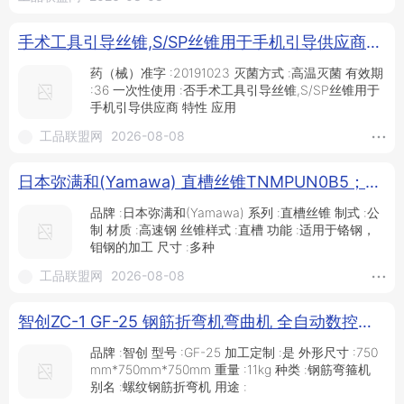
手术工具引导丝锥,S/SP丝锥用于手机引导供应商_丝锥_螺纹刀具_刀具夹具_供应_工品联盟网
药（械）准字 :20191023 灭菌方式 :高温灭菌 有效期
:36 一次性使用 :否手术工具引导丝锥,S/SP丝锥用于
手机引导供应商 特性 应用
工品联盟网
2026-08-08
日本弥满和(Yamawa) 直槽丝锥TNMPUN0B5；TNMPUN1C5；TNMPUN3F5；TNMQU06J5_丝锥_螺纹刀具_刀具夹具_供应_工品联盟网
品牌 :日本弥满和(Yamawa) 系列 :直槽丝锥 制式 :公
制 材质 :高速钢 丝锥样式 :直槽 功能 :适用于铬钢，
钼钢的加工 尺寸 :多种
工品联盟网
2026-08-08
智创ZC-1 GF-25 钢筋折弯机弯曲机 全自动数控钢筋 螺纹钢筋折弯机 弯箍设备_供应产品_山东智创重工科技有限公司
品牌 :智创 型号 :GF-25 加工定制 :是 外形尺寸 :750
mm*750mm*750mm 重量 :11kg 种类 :钢筋弯箍机
别名 :螺纹钢筋折弯机 用途 :