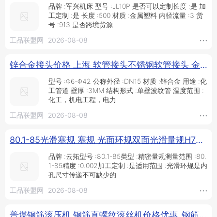
品牌 :军兴机床 型号 :JL10P 是否可以定制长度 :是 加
工定制 :是 长度 :500 材质 :金属塑料 内径流量 :3 货
号 :913 是否跨境货源
工品联盟网
2026-08-08
锌合金接头价格 上海 软管接头不锈钢软管接头 金属软管接头 天日智能内螺纹活接头 焊接式活接头 高压活接头_供应产品_江苏天日智能科技有限公司
型号 :Φ6-Φ42 公称外径 :DN15 材质 :锌合金 用途 :化
工管道 壁厚 :3MM 结构形式 :单壁波纹管 温度范围 :
化工，机电工程，电力
工品联盟网
2026-08-08
80.1-85光滑塞规 塞规 光面环规双面光滑量规H7通止合金螺纹梯形 云拓厂家直销_供应产品_泊头云拓量具有限公司
品牌 :云拓型号 :80.1-85类型 :精密量规测量范围 :80.
1-85精度 :0.002加工定制 :是适用范围 :光滑环规是内
孔尺寸传递不可缺少的
工品联盟网
2026-08-08
普煤钢筋滚压机 钢筋直螺纹滚丝机价格优惠_钢筋和预应力机械_工程建筑机械_机械设备_供应_工品联盟网