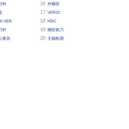
16
时科
外螺纹
17
盘
VER32
18
30-VER
HDC
19
刀杆
螺纹铣刀
20
公家具
主轴检测