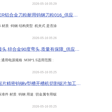
2026-05-16 05:29
数控铣刀片数控铣刀片APKT1604PDER铝合金刀粒耐用钨钢刀粒016_供应产品_常州锐治工具有限公司
04 材质 :钨钢 结构类型 :机夹式 是否涂
2026-05-16 05:26
辽宁沈阳易科品牌金属接头护线软管接头,锌合金90度弯头,质量有保障_供应产品_天津易科电气有限公司
:通用电源规格 :M38*1.5适用范围 :
2026-05-16 05:25
钨钢锯片合金锯片铣刀加厚圆盘铣刀锯片精密钨钢v型槽开槽机切割锯片加工厂家_供应产品_常州锐治工具有限公司
 :非标准件 材质 :钨钢 用途 :切金属专用锯
2026-05-16 05:25