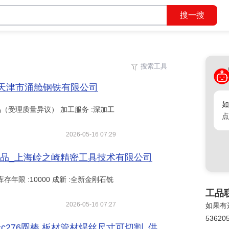
搜索工具
收起工具
品_天津市涌舱钢铁有限公司
确定
如
:正品（受理质量异议） 加工服务 :深加工
点
2026-05-16 07:29
品_上海岭之崎精密工具技术有限公司
库存年限 :10000 成新 :全新金刚石铣
工品
2026-05-16 07:27
如果有
53620
现货哈氏合金C276圆钢 耐蚀镍合金哈c276圆棒 板材管材焊丝尺寸可切割_供应产品_无锡佳诺特钢有限公司