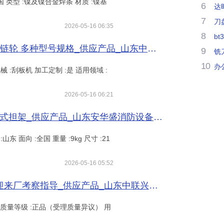
美国 类型 :镍及镍合金焊条 材质 :镍基
6
达
7
刀
2026-05-16 06:35
8
bt
刮板机链轮 输送设备配件 合金结构钢链轮 多种型号规格_供应产品_山东中链矿山机械有限公司
9
铣
10
办
械 :刮板机 加工定制 :是 适用领域 :
2026-05-16 06:21
安华盛铝合金铲式担架MR-CSDJ分离式担架_供应产品_山东安华盛消防设备有限责任公司
山东 面向 :全国 重量 :9kg 尺寸 :21
2026-05-16 05:52
耐候板集合金钢板来图加工耐候板欢迎来厂考察指导_供应产品_山东中联兴盛钢材有限公司
山东 质量等级 :正品（受理质量异议） 用