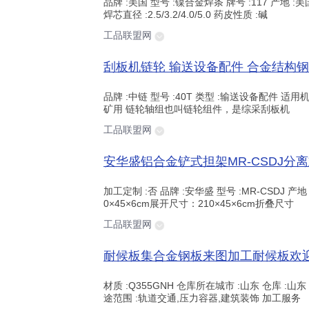
品牌 :美国 型号 :镍合金焊条 牌号 :117 产地 :
焊芯直径 :2.5/3.2/4.0/5.0 药皮性质 :碱
工品联盟网
品牌 :中链 型号 :40T 类型 :输送设备配件 适用机
矿用 链轮轴组也叫链轮组件，是综采刮板机
工品联盟网
加工定制 :否 品牌 :安华盛 型号 :MR-CSDJ 产地 :
0×45×6cm展开尺寸：210×45×6cm折叠尺寸
工品联盟网
材质 :Q355GNH 仓库所在城市 :山东 仓库 :
途范围 :轨道交通,压力容器,建筑装饰 加工服务