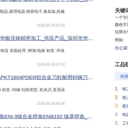
关键
,金属制品,家用电器,精密电子,集装箱,机械
一个字符
颜色字符
2026-05-16 07:24
仅限出
津南锌合金压铸 录音笔锌合金压铸件 华银压铸精密加工_供应产品_深圳市华银精密制品有限公司
例如:
办公家具
造 表面处理 :烤漆/电镀 材质 :环保
工品
2026-05-16 07:02
热
耐用钨钢刀粒数控铣刀片数控铣刀片APKT1604PDER铝合金刀粒耐用钨钢刀粒016_供应产品_常州锐治工具有限公司
1
铣
04 材质 :钨钢 结构类型 :机夹式 是否涂
2
铣
2026-05-16 06:36
3
硬
4
电
美国超合金焊条 美国INCONEL182焊条ENi-3镍合金焊条ENi6182 镍基焊条_供应产品_广泰焊材（山东）有限公司
5
工