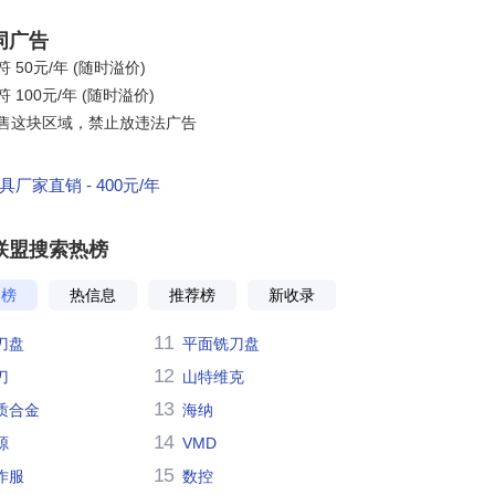
词广告
 50元/年 (随时溢价)
 100元/年 (随时溢价)
售这块区域，禁止放违法广告
厂家直销 - 400元/年
联盟搜索热榜
搜榜
热信息
推荐榜
新收录
11
刀盘
平面铣刀盘
12
刀
山特维克
13
质合金
海纳
14
源
VMD
15
作服
数控