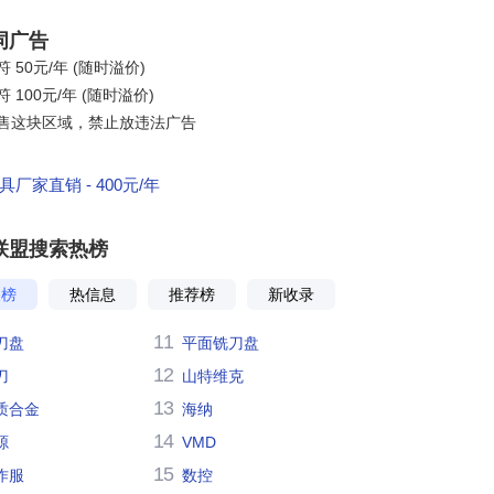
词广告
 50元/年 (随时溢价)
 100元/年 (随时溢价)
售这块区域，禁止放违法广告
厂家直销 - 400元/年
联盟搜索热榜
搜榜
热信息
推荐榜
新收录
11
刀盘
平面铣刀盘
12
刀
山特维克
13
质合金
海纳
14
源
VMD
15
作服
数控