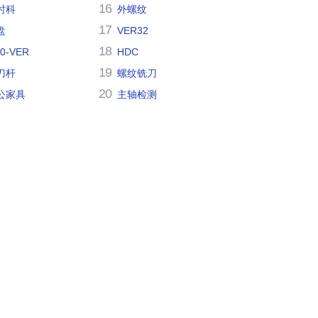
16
时科
外螺纹
17
盘
VER32
18
30-VER
HDC
19
刀杆
螺纹铣刀
20
公家具
主轴检测