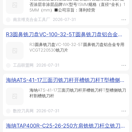
否涂层非涂层品牌WK型号15MM规格（直径*全长）1
5MM（mm）■公司宗旨：薄利经营
南京维克合金工具厂
2026-07-31
R3圆鼻铣刀盘VC-100-32-5T圆鼻铣刀盘铝合金专用VCGT220530铣刀片_铣刀盘_铣削刀具_刀具夹具_供应_工品联盟网
R3圆鼻铣刀盘VC-100-32-5T圆鼻铣刀盘铝合金专用
VCGT220530铣刀片
工品联盟网
2026-07-31
海纳ATS-41-17三面刃铣刀杆开槽铣刀杆T型槽侧铣刀杆割槽铣刀杆_槽铣刀杆_铣刀杆_铣削刀具_供应_数控刀具网
海纳ATS-41-17三面刃铣刀杆开槽铣刀杆T型槽侧铣刀
杆割槽铣刀杆
数控刀具网
2026-07-31
海纳TAP400R-C25-26-250方肩铣铣刀杆立铣刀杆90度直角立铣刀杆_供应产品_西安海纳精密机械有限公司