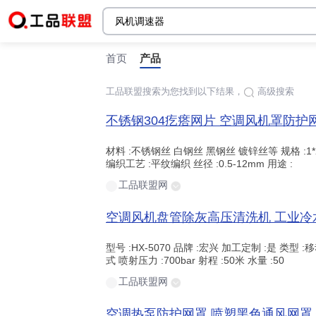
首页
产品
工品联盟搜索为您找到以下结果，
高级搜索
时间:
站点内检索
材料 :不锈钢丝 白钢丝 黑钢丝 镀锌丝等 规格 :1*20米
编织工艺 :平纹编织 丝径 :0.5-12mm 用途 :
工品联盟网
型号 :HX-5070 品牌 :宏兴 加工定制 :是 类型 
式 喷射压力 :700bar 射程 :50米 水量 :50
工品联盟网