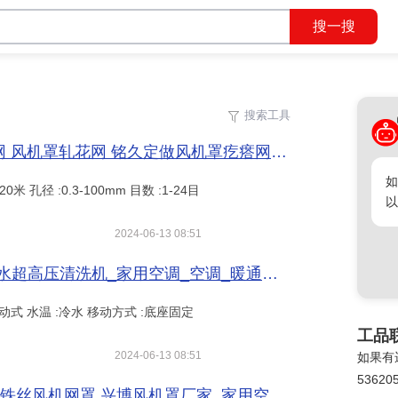
搜索工具
收起工具
确定
不锈钢304疙瘩网片 空调风机罩防护网 风机罩轧花网 铭久定做风机罩疙瘩网_家用空调_空调_暖通制冷_供应_工品联盟网
如
 孔径 :0.3-100mm 目数 :1-24目
以
2024-06-13 08:51
空调风机盘管除灰高压清洗机 工业冷水超高压清洗机_家用空调_空调_暖通制冷_供应_工品联盟网
:移动式 水温 :冷水 移动方式 :底座固定
工品
2024-06-13 08:51
如果有
53620
空调热泵防护网罩 喷塑黑色通风网罩 铁丝风机网罩 兴博风机罩厂家_家用空调_空调_暖通制冷_供应_工品联盟网