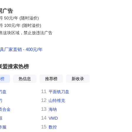
词广告
 50元/年 (随时溢价)
 100元/年 (随时溢价)
售这块区域，禁止放违法广告
厂家直销 - 400元/年
联盟搜索热榜
搜榜
热信息
推荐榜
新收录
11
刀盘
平面铣刀盘
12
刀
山特维克
13
质合金
海纳
14
源
VMD
15
作服
数控