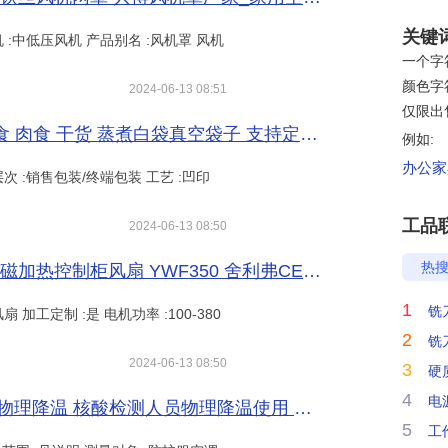
关键
机 :中低压风机 产品别名 :风机罩 风机
一个字符
颜色字符
2024-06-13 08:51
仅限出
高温蒸煮包装袋真空pe包装袋适用熟食 肉食 干货 蒸煮白袋真空袋子 支持定做_蒸发式冷风机_空调_暖通制冷_供应_工品联盟网
例如:
办公家具
层次 :销售包装/终端包装 工艺 :凹印
工品
2024-06-13 08:50
热
金属百叶窗风机 冷风机外转子风机 电磁加热控制柜风扇 YWF350 舍利弗CEREF_蒸发式冷风机_空调_暖通制冷_供应_工品联盟网
1
铣
扇 加工定制 :是 电机功率 :100-380
2
铣
2024-06-13 08:50
3
硬
4
电
青岛路博LB-3320 防护服空调送风机 物理降温 核酸检测人员物理降温使用 便携小空调_家用空调_空调_暖通制冷_供应_工品联盟网
5
工