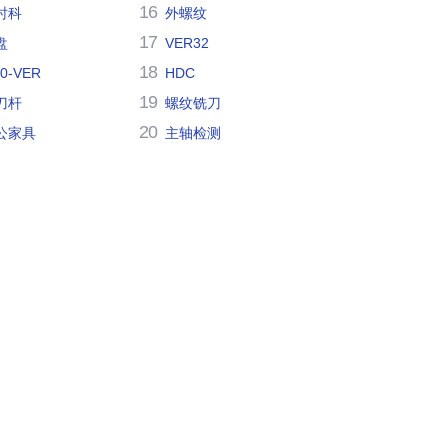
16
时科
外螺纹
17
盘
VER32
18
30-VER
HDC
19
刀杆
螺纹铣刀
20
公家具
主轴检测