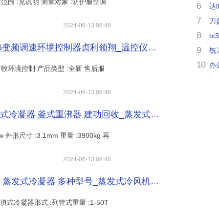
 测量范围 :见说明 测量对象 :防护服空调
6
达
7
刀
2024-06-13 08:49
8
bt
育雏鸡舍养鸡场自动温控仪表LX-1616变频调速环境控制器贞利领翔_温控仪表_供暖供热设备_暖通制冷_供应_工品联盟网
9
铣
10
办
 :畜牧环境控制 产品类型 :全新 售后服
2024-06-13 08:48
二手不锈钢再沸器 蒸发式换热器 壳管式冷凝器 釜式重沸器 建功回收_蒸发式冷风机_空调_暖通制冷_供应_工品联盟网
 外形尺寸 :3.1mm 重量 :3900kg 再
2024-06-13 08:48
二手刮板式蒸发器 安装即用 好客机械 蒸发式冷凝器 多种型号_蒸发式冷风机_空调_暖通制冷_供应_工品联盟网
填式冷凝器形式 :列管式重量 :1-50T