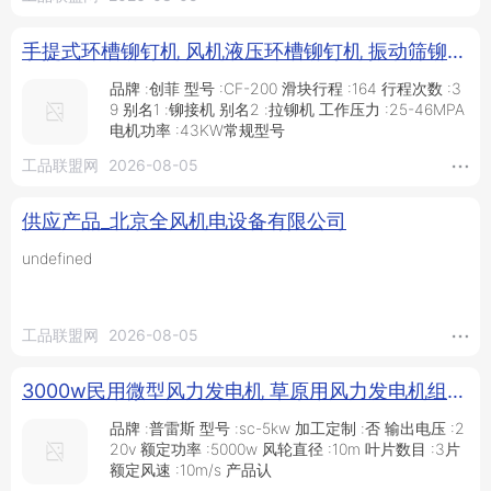
手提式环槽铆钉机 风机液压环槽铆钉机 振动筛铆钉机 创菲CF-200环槽铆钉机 液压环槽铆钉机 售后有保障_供应产品_德州创菲机械设备有限公司
品牌 :创菲 型号 :CF-200 滑块行程 :164 行程次数 :3
9 别名1 :铆接机 别名2 :拉铆机 工作压力 :25-46MPA
电机功率 :43KW常规型号
工品联盟网
2026-08-05
供应产品_北京全风机电设备有限公司
undefined
工品联盟网
2026-08-05
3000w民用微型风力发电机 草原用风力发电机组kw风力发电机偏航调速 离网风力发电机系统价格低质量优_燃气发电机组_发电机、发电机组_电工电气_供应_工品联盟网
品牌 :普雷斯 型号 :sc-5kw 加工定制 :否 输出电压 :2
20v 额定功率 :5000w 风轮直径 :10m 叶片数目 :3片
额定风速 :10m/s 产品认