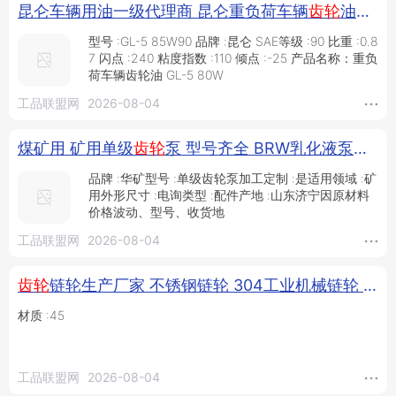
昆仑车辆用油一级代理商 昆仑重负荷车辆
齿轮
油GL-5 85W90 170kg/桶 昆仑柴油机油 昆仑汽油机油 厂家授权_供应产品_沈阳保盾润滑技术有限公司
型号 :GL-5 85W90 品牌 :昆仑 SAE等级 :90 比重 :0.8
7 闪点 :240 粘度指数 :110 倾点 :-25 产品名称：重负
荷车辆齿轮油 GL-5 80W
工品联盟网
2026-08-04
煤矿用 矿用单级
齿轮
泵 型号齐全 BRW乳化液泵配件 原厂现货 价格优惠 华矿矿用单级
品牌 :华矿型号 :单级齿轮泵加工定制 :是适用领域 :矿
用外形尺寸 :电询类型 :配件产地 :山东济宁因原材料
价格波动、型号、收货地
工品联盟网
2026-08-04
齿轮
链轮生产厂家 不锈钢链轮 304工业机械链轮 兰涛 矿用刮板机链轮 单双节距输送机链轮_供应产品_任丘市兰涛机械配件厂
材质 :45
工品联盟网
2026-08-04