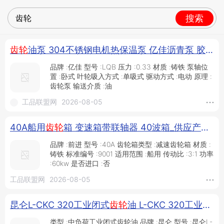
搜索
齿轮
油泵 304不锈钢电机热保温泵 亿佳沥青泵 胶类泵 树脂泵 电机热
品牌 :亿佳 型号 :LQB 压力 :0.33 材质 :铸铁 泵轴位
置 :卧式 叶轮吸入方式 :单吸式 驱动方式 :电动 原理 :
齿轮泵 输送介质 :油
工品联盟网
2026-08-05
40A船用
齿轮
箱 变速箱带联轴器 40波箱_供应产品_潍坊蓝光动力设备有限公司
品牌 :前进 型号 :40A 齿轮箱类型 :减速齿轮箱 材质 :
铸铁 标准编号 :9001 适用范围 :船用 传动比 :3:1 功率
:60kw 是否进口 :否
工品联盟网
2026-08-05
昆仑L-CKC 320工业闭式
齿轮
油 L-CKC 320工业闭式
类型 :中负荷工业闭式齿轮油 品牌 :昆仑 型号 :昆仑L-