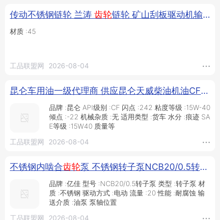
传动不锈钢链轮 兰涛
齿轮
链轮 矿山刮板驱动机输送链轮 传动链轮 304不锈钢工业传动链轮_供应产品_任丘市兰涛机械配件厂
材质 :45
工品联盟网
2026-08-04
昆仑车用油一级代理商 供应昆仑天威柴油机油CF-4 15W40 3.5kg 昆仑汽油机油 昆仑车辆
品牌 :昆仑 API级别 :CF 闪点 :242 粘度等级 :15W-40
倾点 :-22 机械杂质 :无 适用类型 :货车 水分 :痕迹 SA
E等级 :15W40 质量等
工品联盟网
2026-08-04
不锈钢内啮合
齿轮
泵 不锈钢转子泵NCB20/0.5转子泵 304材质耐高温转子泵-泊亿佳_供应产品_泊头市亿佳泵业有限公司
品牌 :亿佳 型号 :NCB20/0.5转子泵 类型 :转子泵 材
质 :不锈钢 驱动方式 :电动 流量 :20 性能 :耐腐蚀 输
送介质 :油泵 泵轴位置
工品联盟网
2026-08-04