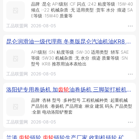
品牌 :昆仑 API级别 :CF 闪点 :242 粘度等级 :15W-40
倾点 :-22 机械杂质 :无 适用类型 :货车 水分 :痕迹 SA
E等级 :15W40 质量等
工品联盟网
2026-08-05
昆仑润滑油一级代理商 冬奥版昆仑汽油机油KR8 5W30 3.5kg/桶 昆仑车辆
API级别 :SN 粘度等级 :5W-30 适用类型 :轿车 SAE
等级 :5W30 机械杂质 :无 水分 :痕迹 质量等级 :SN
型号 :KR8 推荐用油本表给出
工品联盟网
2026-08-05
洛阳铲专用卷扬机 加
齿轮
油卷扬机 三脚架打桩机打井机卷扬机 手控多功能卷扬机_供应产品_邢台杏林机械制造有限公司
品牌 :杏林 型号 :多种型号 工程机械种类 :起重机械
产品别名 :卷扬机 产品用途 :林业 建筑 码头 产品类型
:全新 电动洛阳铲整套
工品联盟网
2026-08-05
兰涛
齿轮
链轮
齿轮
链轮生产厂家 收割机链轮 矿山链轮 双节距链轮_供应产品_任丘市兰涛机械配件厂