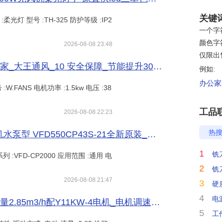
关键
:柔光灯 型号 :TH-325 防护等级 :IP2
一个字符
颜色字符
2026-08-08 23:48
仅限出
大型工业风扇,工业风扇,工业大风扇厂家_大王通风_10 安全保障_节能提升30% _供应产品_江苏大王通风机械有限公司
例如:
办公家具
.FANS 电机功率 :1.5kw 电压 :38
工品
2026-08-08 22:23
热
风机频器55KW460V 台达CP2000风机水泵型 VFD550CP43S-21全新原装_频敏变阻器_软启动器_工业自动化_供应_工品联盟网
1
铣
品系列 :VFD-CP2000 应用范围 :通用 电
2
铣
2026-08-08 21:47
3
硬
4
电
水电厂用3G36.6C2调速器控制油泵流量2.85m3/h配Y11KW-4电机_电机调速器_电动机_电工电气_供应_工品联盟网
5
工