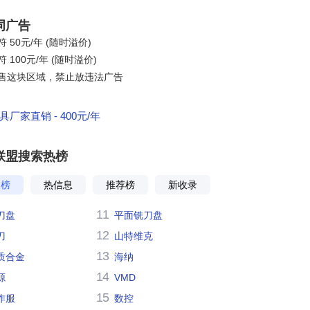
词广告
 50元/年 (随时溢价)
 100元/年 (随时溢价)
售这块区域，禁止放违法广告
厂家直销 - 400元/年
联盟搜索热榜
搜榜
热信息
推荐榜
新收录
11
刀盘
平面铣刀盘
12
刀
山特维克
13
质合金
海纳
14
源
VMD
15
作服
数控