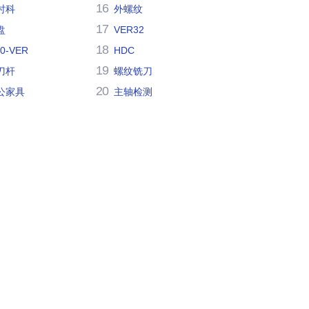
16
时科
外螺纹
17
盘
VER32
18
30-VER
HDC
19
刀杆
螺纹铣刀
20
公家具
主轴检测