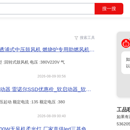
搜索工具
收起工具
确定
中压燃油锅炉引风机 TB100-2 1.5KW透浦式中压鼓风机 燃烧炉专用助燃风机_供应产品_北京全风机电设备有限公司
如
型 :回转式鼓风机 电压 :380V220V 气
以
2026-08-09 00:56
软启动器说明 软启动器原理 风机软启动器 雷诺尔SSD优惠价_软启动器_软启动器_工业自动化_供应_工品联盟网
减压起动 额定电流 :135 额定电压 :380
工品
2026-08-09 00:40
如果有
53620
TH-325演播室柔光灯 会议室平板灯 300W无风机柔光灯 厂家直供led三基色面光灯 影视灯摄影灯_供应产品_广州风尚光电设备有限公司