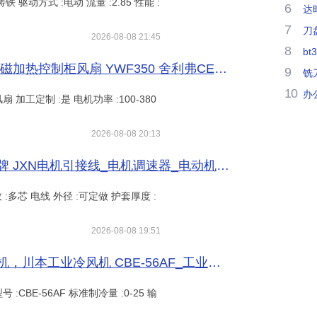
铸铁 驱动方式 :电动 流量 :2.85 性能 :
6
达
7
刀
2026-08-08 21:45
8
bt
金属百叶窗风机 冷风机外转子风机 电磁加热控制柜风扇 YWF350 舍利弗CEREF_供应产品_舍利弗电气（上海）有限公司
9
铣
10
办
扇 加工定制 :是 电机功率 :100-380
2026-08-08 20:13
JXN(JBQ) 电机引接线 JBQ电缆 小猫牌 JXN电机引接线_电机调速器_电动机_电工电气_供应_工品联盟网
 :多芯 电线 外径 :可定做 护套厚度 :
2026-08-08 19:51
风冷式工业低温冷风机 深圳工业冷风机，川本工业冷风机 CBE-56AF_工业交换机_工业交换机_工业自动化_供应_工品联盟网
:CBE-56AF 标准制冷量 :0-25 输